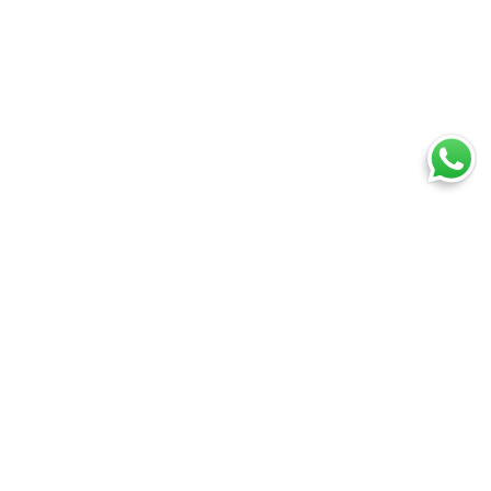
Ti trovi in:
SpedireSubito
Blog
Quanto costa spedire per un eCommerce?
Cosa puoi spedire
Spedire un pacco