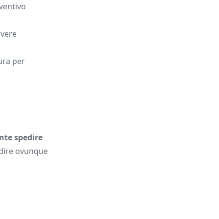
eventivo
lvere
sura per
nte spedire
pedire ovunque