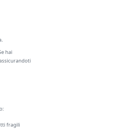
a.
Se hai
assicurandoti
o:
ti fragili