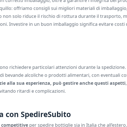
Un corretto imballaggio, oltre a garantire l'integrità del pr
uillo: offriamo consigli sui migliori materiali di imballaggio
io non solo riduce il rischio di rottura durante il trasporto, 
ioni. Investire in un buon imballaggio significa evitare costi 
ssono richiedere particolari attenzioni durante la spedizione.
i bevande alcoliche o prodotti alimentari, con eventuali cos
ie alla sua esperienza, può gestire anche questi aspetti
vitando ritardi e complicazioni.
a con SpedireSubito
 competitive
per spedire bottiglie sia in Italia che all’estero.