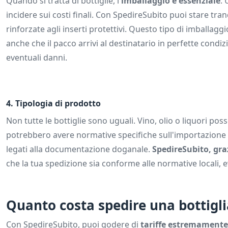
Quando si tratta di bottiglie, l'
imballaggio è essenziale
. 
incidere sui costi finali. Con SpedireSubito puoi stare tranq
rinforzate agli inserti protettivi. Questo tipo di imballagg
anche che il pacco arrivi al destinatario in perfette condiz
eventuali danni.
4.
Tipologia di prodotto
Non tutte le bottiglie sono uguali. Vino, olio o liquori po
potrebbero avere normative specifiche sull'importazione d
legati alla documentazione doganale.
SpedireSubito, graz
che la tua spedizione sia conforme alle normative locali, e
Quanto costa spedire una bottigli
Con SpedireSubito, puoi godere di
tariffe estremamente