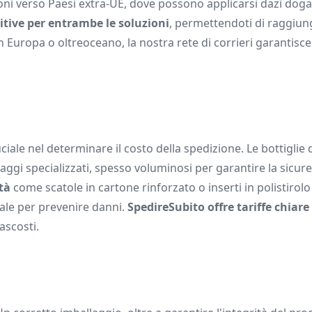
zioni verso Paesi extra-UE, dove possono applicarsi dazi doga
itive per entrambe le soluzioni
, permettendoti di raggiung
 Europa o oltreoceano, la nostra rete di corrieri garantisce 
ale nel determinare il costo della spedizione. Le bottiglie di
aggi specializzati, spesso voluminosi per garantire la sicur
tà
come scatole in cartone rinforzato o inserti in polistirol
ale per prevenire danni.
SpedireSubito offre tariffe chiare
ascosti.