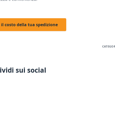
 il costo della tua spedizione
CATEGOR
vidi sui social