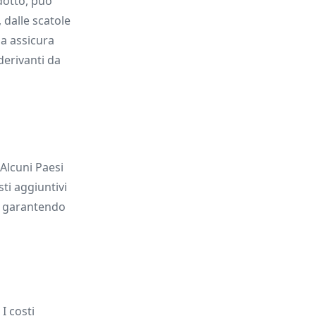
odotto, può
, dalle scatole
ma assicura
derivanti da
 Alcuni Paesi
ti aggiuntivi
, garantendo
 I costi