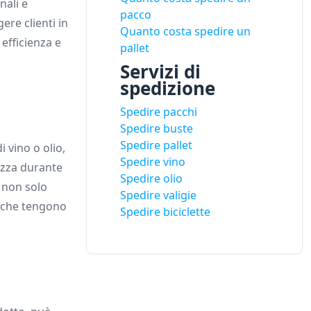
nali e
pacco
ere clienti in
Quanto costa spedire un
efficienza e
pallet
Servizi di
spedizione
Spedire pacchi
Spedire buste
Spedire pallet
 vino o olio,
Spedire vino
ezza durante
Spedire olio
o non solo
Spedire valigie
che tengono
Spedire biciclette