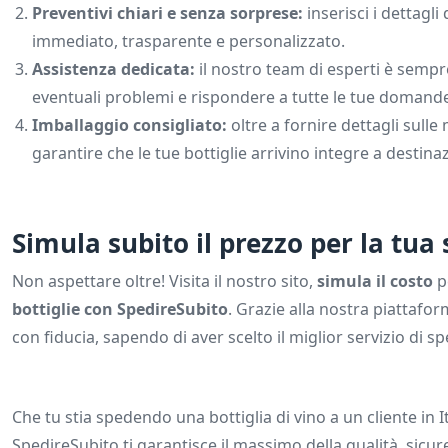
Preventivi chiari e senza sorprese
:
inserisci i dettagl
immediato, trasparente e personalizzato.
Assistenza dedicata
:
il nostro team di esperti è sempre
eventuali problemi e rispondere a tutte le tue domand
Imballaggio consigliato
:
oltre a fornire dettagli sulle
garantire che le tue bottiglie arrivino integre a destina
Simula subito il prezzo per la tua
Non aspettare oltre! Visita il nostro sito,
simula il costo
p
bottiglie con SpedireSubito
. Grazie alla nostra piattafor
con fiducia, sapendo di aver scelto il miglior servizio di s
Che tu stia spedendo una bottiglia di vino a un cliente in It
SpedireSubito ti garantisce il massimo della qualità, sicu