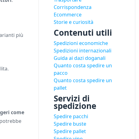
ttori
.
Corrispondenza
Ecommerce
Storie e curiosità
Contenuti utili
rianti più
Spedizioni economiche
Spedizioni internazionali
Guida ai dazi doganali
Quanto costa spedire un
ita.
pacco
Quanto costa spedire un
pallet
Servizi di
spedizione
ggeri come
Spedire pacchi
 potrebbe
Spedire buste
Spedire pallet
Spedire vino