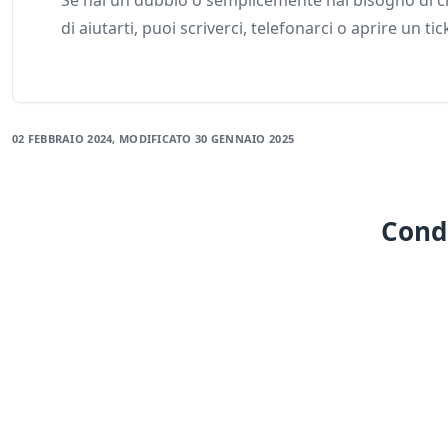
Se hai un dubbio o semplicemente hai bisogno di ch
di aiutarti, puoi scriverci, telefonarci o aprire un tic
02 FEBBRAIO 2024
, MODIFICATO
30 GENNAIO 2025
Condi