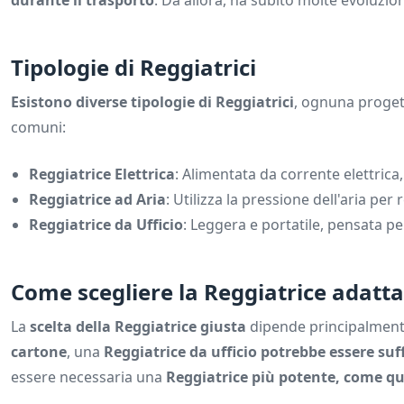
durante il trasporto
. Da allora, ha subito molte evoluzi
Tipologie di Reggiatrici
Esistono diverse tipologie di Reggiatrici
, ognuna progett
comuni:
Reggiatrice Elettrica
: Alimentata da corrente elettrica,
Reggiatrice ad Aria
: Utilizza la pressione dell'aria per
Reggiatrice da Ufficio
: Leggera e portatile, pensata per
Come scegliere la Reggiatrice adatta
La
scelta della Reggiatrice giusta
dipende principalmente
cartone
, una
Reggiatrice da ufficio potrebbe essere suf
essere necessaria una
Reggiatrice più potente, come que