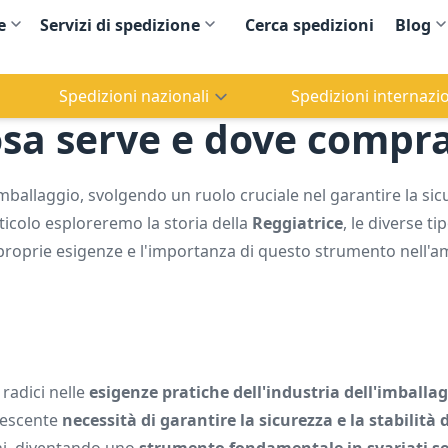
e
Servizi di spedizione
Cerca spedizioni
Blog
Spedizioni nazionali
Spedizioni internazio
cosa serve e dove compr
ballaggio, svolgendo un ruolo cruciale nel garantire la sic
rticolo esploreremo la storia della
Reggiatrice
, le diverse ti
e proprie esigenze e l'importanza di questo strumento nell'a
radici nelle
esigenze pratiche dell'industria dell'imballa
crescente
necessità di garantire la sicurezza e la stabilità 