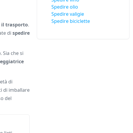
Spedire olio
Spedire valigie
Spedire biciclette
 il trasporto
.
ate di
spedire
e
. Sia che si
Reggiatrice
età di
i di imballare
so del