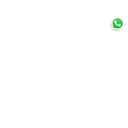
i
Assistenza
ondizioni
Assistenza clienti
ecesso
Whatsapp
cy
Domande frequenti
cy
Registrati
ne vettoriale