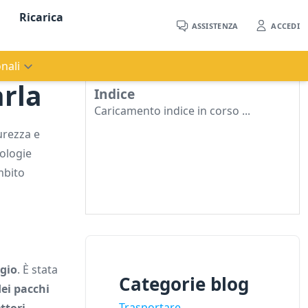
Ricarica
ASSISTENZA
ACCEDI
nali
arla
Indice
Caricamento indice in corso ...
urezza e
pologie
mbito
ggio
. È stata
Categorie blog
dei pacchi
Trasportare