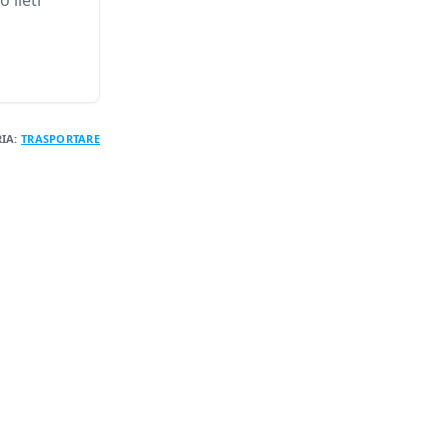
 lieti
IA:
TRASPORTARE