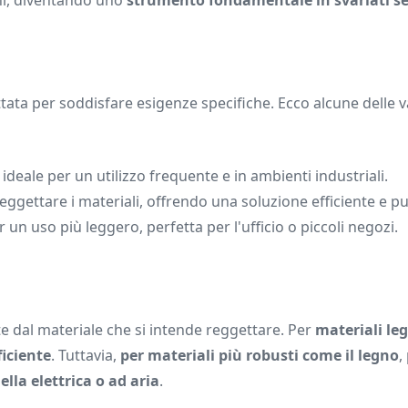
oni, diventando uno
strumento fondamentale in svariati se
ata per soddisfare esigenze specifiche. Ecco alcune delle va
 ideale per un utilizzo frequente e in ambienti industriali.
 reggettare i materiali, offrendo una soluzione efficiente e pul
 un uso più leggero, perfetta per l'ufficio o piccoli negozi.
 dal materiale che si intende reggettare. Per
materiali le
ficiente
. Tuttavia,
per materiali più robusti come il legno
,
lla elettrica o ad aria
.