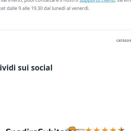
iarimenti, puoi contattare il nostro
supporto clienti
, saremo
ket dalle 9 alle 19.30 dal lunedì al venerdì.
CATEGOR
vidi sui social