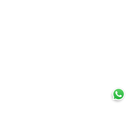
Ti trovi in:
SpedireSubito
Blog