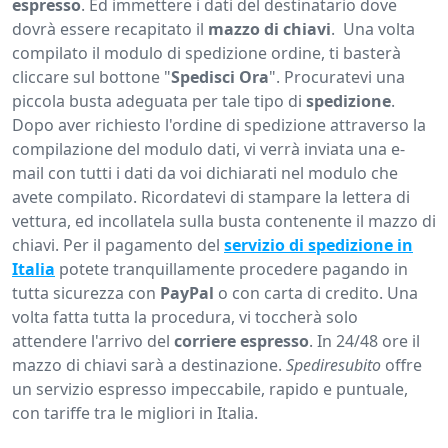
espresso
. Ed immettere i dati del destinatario dove
dovrà essere recapitato il
mazzo di chiavi
. Una volta
compilato il modulo di spedizione ordine, ti basterà
cliccare sul bottone "
Spedisci Ora
". Procuratevi una
piccola busta adeguata per tale tipo di
spedizione
.
Dopo aver richiesto l'ordine di spedizione attraverso la
compilazione del modulo dati, vi verrà inviata una e-
mail con tutti i dati da voi dichiarati nel modulo che
avete compilato. Ricordatevi di stampare la lettera di
vettura, ed incollatela sulla busta contenente il mazzo di
chiavi. Per il pagamento del
servizio di spedizione in
Italia
potete tranquillamente procedere pagando in
tutta sicurezza con
PayPal
o con carta di credito. Una
volta fatta tutta la procedura, vi toccherà solo
attendere l'arrivo del
corriere
espresso
. In 24/48 ore il
mazzo di chiavi sarà a destinazione.
Spediresubito
offre
un servizio espresso impeccabile, rapido e puntuale,
con tariffe tra le migliori in Italia.