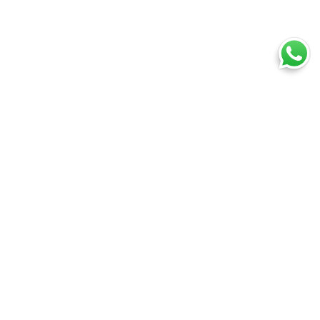
Ti trovi in:
SpedireSubito
Blog
Spedizione pacchi: come spedire pacchi
Cosa puoi spedire
Spedire un pacco
Spedire una busta