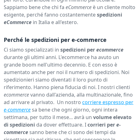
Sappiamo bene che chi fa
eCommerce
è un cliente molto
esigente, perché fanno costantemente
spedizioni
eCommerce
in Italia e all'estero.
Perché le spedizioni per e-commerce
Ci siamo specializzati in
spedizioni per
ecommerce
durante gli ultimi anni. L'ecommerce ha avuto un
grande boom nell'ultimo decennio. E con esso è
aumentato anche per noi il numero di spedizioni. Noi
spedizionieri siamo diventati il loro punto di
riferimento. Hanno piena fiducia di noi. I nostri clienti
ecommerce
vanno dall'azienda, alla multinazionale, fino
ad arrivare al privato. Un nostro
corriere espresso per
e-commerce
sa bene che ogni giorno, ogni intera
settimana, per tutto il mese... avrà un
volume
elevato
di spedizioni
da dover effettuare. I
corrieri
per
e-
commerce
sanno bene che ci sono dei tempi da
rispettare sia nel ritirare, che nel consegnare le