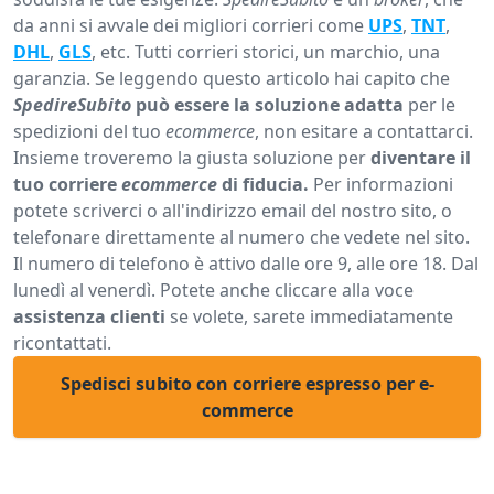
da anni si avvale dei migliori corrieri come
UPS
,
TNT
,
DHL
,
GLS
, etc. Tutti corrieri storici, un marchio, una
garanzia. Se leggendo questo articolo hai capito che
SpedireSubito
può essere la soluzione adatta
per le
spedizioni del tuo
ecommerce
, non esitare a contattarci.
Insieme troveremo la giusta soluzione per
diventare il
tuo corriere
ecommerce
di fiducia.
Per informazioni
potete scriverci o all'indirizzo email del nostro sito, o
telefonare direttamente al numero che vedete nel sito.
Il numero di telefono è attivo dalle ore 9, alle ore 18. Dal
lunedì al venerdì. Potete anche cliccare alla voce
assistenza clienti
se volete, sarete immediatamente
ricontattati.
Spedisci subito con corriere espresso per e-
commerce