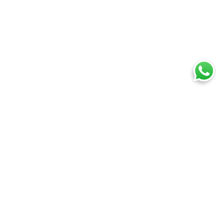
Ti trovi in:
SpedireSubito
Blog
Spedizioni e-commerce: quale corriere
Cosa puoi spedire
Spedire un pacco