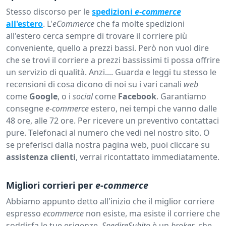
Stesso discorso per le
spedizioni
e-commerce
all'estero
. L'
eCommerce
che fa molte spedizioni
all'estero cerca sempre di trovare il corriere più
conveniente, quello a prezzi bassi. Però non vuol dire
che se trovi il corriere a prezzi bassissimi ti possa offrire
un servizio di qualità. Anzi.... Guarda e leggi tu stesso le
recensioni di cosa dicono di noi su i vari canali
web
come
Google
, o i
social
come
Facebook
. Garantiamo
consegne
e-commerce
estero, nei tempi che vanno dalle
48 ore, alle 72 ore. Per ricevere un preventivo contattaci
pure. Telefonaci al numero che vedi nel nostro sito. O
se preferisci dalla nostra pagina web, puoi cliccare su
assistenza clienti
, verrai ricontattato immediatamente.
Migliori corrieri per
e-commerce
Abbiamo appunto detto all'inizio che il miglior corriere
espresso
ecommerce
non esiste, ma esiste il corriere che
soddisfa le tue esigenze.
SpedireSubito
è un
broker
, che