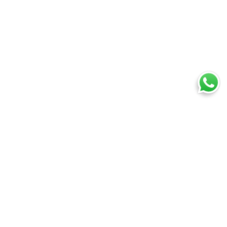
Ti trovi in:
SpedireSubito
Blog
Trasportare bici con corriere espresso
Cosa puoi spedire
Spedire un pacco