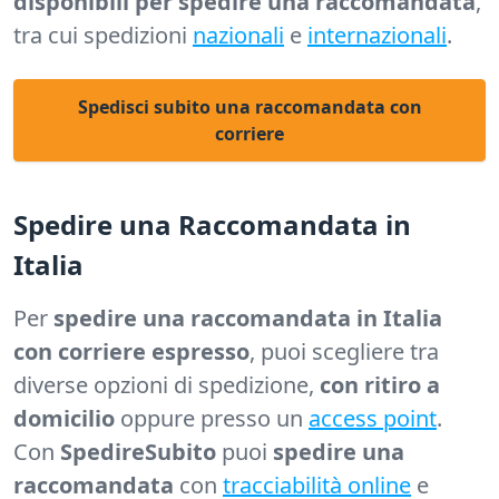
disponibili per spedire una raccomandata
,
tra cui spedizioni
nazionali
e
internazionali
.
Spedisci subito una raccomandata con
corriere
Spedire una Raccomandata in
Italia
Per
spedire una raccomandata in Italia
con corriere espresso
, puoi scegliere tra
diverse opzioni di spedizione,
con ritiro a
domicilio
oppure presso un
access point
.
Con
SpedireSubito
puoi
spedire una
raccomandata
con
tracciabilità online
e