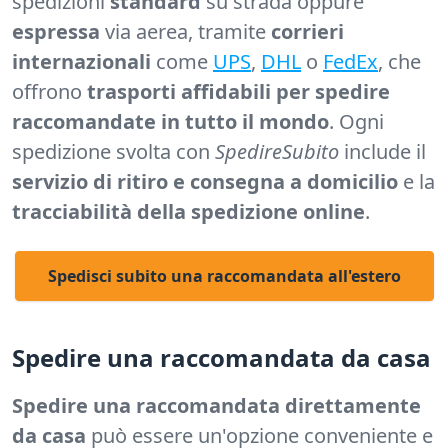
spedizioni
standard
su strada oppure
espressa
via aerea, tramite
corrieri
internazionali
come
UPS
,
DHL
o
FedEx
, che
offrono
trasporti affidabili per spedire
raccomandate in tutto il mondo
. Ogni
spedizione svolta con
SpedireSubito
include il
servizio di ritiro e consegna a domicilio
e la
tracciabilità della spedizione online
.
Spedisci subito una raccomandata all'estero
Spedire una raccomandata da casa
Spedire una raccomandata direttamente
da casa
può essere un'opzione conveniente e