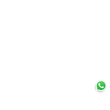
Ti trovi in:
SpedireSubito