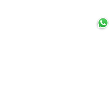
Ti trovi in:
SpedireSubito
Blog
Come spedire piccoli pacchi a basso costo?
Cosa puoi spedire
Spedire un pacco
Spedire una busta