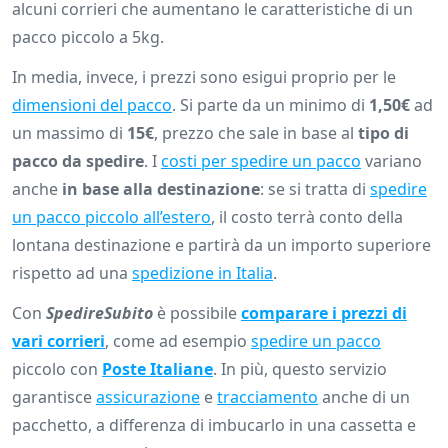
alcuni corrieri che aumentano le caratteristiche di un
pacco piccolo a 5kg.
In media, invece, i prezzi sono esigui proprio per le
dimensioni del pacco
. Si parte da un minimo di
1,50€
ad
un massimo di
15€
, prezzo che sale in base al
tipo di
pacco da spedire
. I
costi per spedire un pacco
variano
anche
in base alla destinazione
: se si tratta di
spedire
un pacco piccolo all’estero
, il costo terrà conto della
lontana destinazione e partirà da un importo superiore
rispetto ad una
spedizione in Italia
.
Con
SpedireSubito
è possibile
comparare i prezzi di
vari corrieri
, come ad esempio
spedire un pacco
piccolo con
Poste Italiane
. In più, questo servizio
garantisce
assicurazione
e
tracciamento
anche di un
pacchetto, a differenza di imbucarlo in una cassetta e