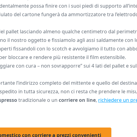
entalmente possa finire con i suoi piedi di supporto all’int
ndulato del cartone fungerà da ammortizzatore tra l’elettro
el pallet lasciando almeno qualche centimetro dal perimetr
rtino il nostro oggetto e fissiamolo agli assi saldamente con 
aperti fissandoli con lo scotch e avvolgiamo il tutto con ab
per bloccare e rendere più resistente il film estensibile.
giare con cura – non sovrapporre” sui 4 lati del pallet e sul
rtante l’indirizzo completo del mittente e quello del destina
pedito in tutta sicurezza, non ci resta che prendere le mis
espresso
tradizionale o un
corriere on line
,
richiedere un pr
omestico con corriere a prezzi convenienti