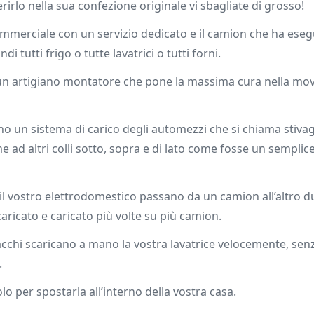
rirlo nella sua confezione originale
vi sbagliate di grosso!
merciale con un servizio dedicato e il camion che ha esegu
i tutti frigo o tutte lavatrici o tutti forni.
o un artigiano montatore che pone la massima cura nella m
 un sistema di carico degli automezzi che si chiama stivagg
 ad altri colli sotto, sopra e di lato come fosse un semplic
e il vostro elettrodomestico passano da un camion all’altro d
caricato e caricato più volte su più camion.
cchi scaricano a mano la vostra lavatrice velocemente, sen
.
 per spostarla all’interno della vostra casa.