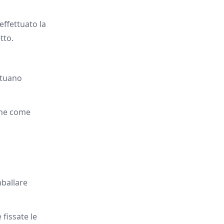
effettuato la
tto.
ttuano
ione come
mballare
fissate le