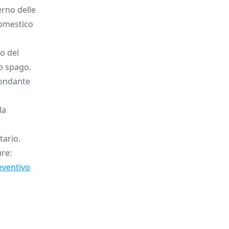
erno delle
domestico
o del
lo spago.
bondante
la
tario.
ure:
eventivo