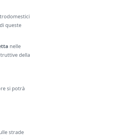
ettrodomestici
di queste
etta
nelle
truttive della
re si potrà
ulle strade