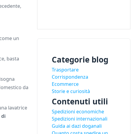
ecedente,
 come un
Categorie blog
ce, basta
Trasportare
Corrispondenza
bisogna
Ecommerce
odomestico da
Storie e curiosità
Contenuti utili
una lavatrice
Spedizioni economiche
 di
Spedizioni internazionali
Guida ai dazi doganali
Quanto costa spedire un