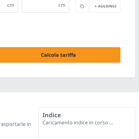
cm
cm
AGGIUNGI
Copia
Calcola tariffa
Indice
Caricamento indice in corso ...
rasportarle in