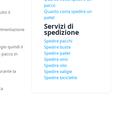
pacco
Quanto costa spedire un
ito il
pallet
Servizi di
ovimentazione
spedizione
Spedire pacchi
io quindi il
Spedire buste
Spedire pallet
e pacco in
Spedire vino
Spedire olio
urante la
Spedire valigie
Spedire biciclette
za