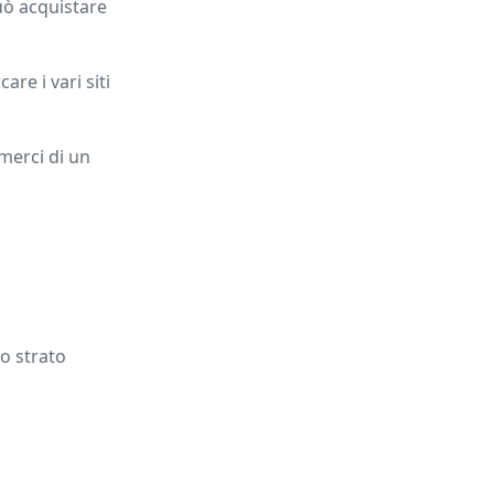
può acquistare
re i vari siti
 merci di un
o strato