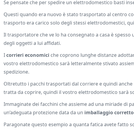
Se pensate che per spedire un elettrodomestico basti inse
Questi quando era nuovo è stato trasportato al centro com
trasporto era carico solo degli stessi elettrodomestici, quind
Il trasportatore che ve lo ha consegnato a casa è spess
degli oggetti a lui affidati.
I
corrieri economici
che coprono lunghe distanze adottano
vostro elettrodomestico sarà letteralmente stivato assieme
spedizione.
Oltretutto i pacchi trasportati dal corriere e quindi anch
tratta da coprire, quindi il vostro elettrodomestico sarà s
Immaginate dei facchini che assieme ad una miriade di pa
un’adeguata protezione data da un
imballaggio corretto
Paragonate questo esempio a quanta fatica avete fatto solo