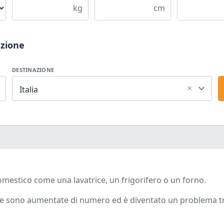
kg
cm
azione
DESTINAZIONE
×
Italia
mestico come una lavatrice, un frigorifero o un forno.
cose sono aumentate di numero ed è diventato un problema t