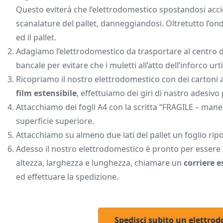
Questo eviterà che l’elettrodomestico spostandosi accid
scanalature del pallet, danneggiandosi. Oltretutto l’o
ed il pallet.
Adagiamo l’elettrodomestico da trasportare al centro d
bancale per evitare che i muletti all’atto dell’inforco u
Ricopriamo il nostro elettrodomestico con dei cartoni 
film estensibile
, effettuiamo dei giri di nastro adesivo 
Attacchiamo dei fogli A4 con la scritta “FRAGILE – maneg
superficie superiore.
Attacchiamo su almeno due lati del pallet un foglio ripo
Adesso il nostro elettrodomestico è pronto per essere s
altezza, larghezza e lunghezza, chiamare un
corriere 
ed effettuare la spedizione.
Spedisci subito un elettrod