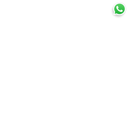
Ti trovi in:
SpedireSubito
Blog
Come spedire un pacco grande
Cosa puoi spedire
Spedire un pacco
Spedire una busta
Spedire un pallet