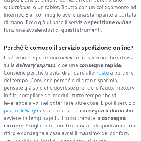
smartphone
, o un tablet. Il tutto con un collegamento ad
internet. E ancor meglio avere una stampante a portata
di mano. Ecco già di base il servizio
spedizione
online
funziona avvalendosi di questi strumenti.
Perché è comodo il servizio spedizione online?
Il servizio di spedizione
online
, è un servizio che si basa
sulla
delivery express
, cioè una
consegna rapida
.
Conviene perché ti evita di andare alle
Poste
a perdere
del tempo. Conviene perché è di gran risparmio,
pensate già solo che dovreste prendere l'auto, mettervi
in fila, compilare dei moduli, tutto tempo che vi
leverebbe a voi nel poter fare altre cose. E poi il servizio
pacco
delivery
costa di meno. La
consegna
a domicilio
avviene in tempi rapidi. Il tutto tramite la
consegna
corriere
. Scegliendo il nostro servizio di spedizione con
ritiro e consegna a casa avrai il massimo del confort,
avvalendoti anche della
consegna al piano