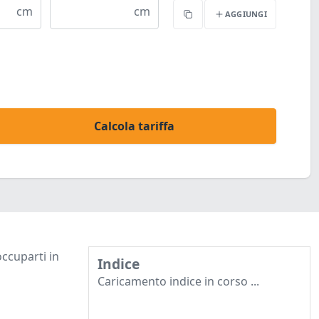
cm
cm
AGGIUNGI
Copia
Calcola tariffa
occuparti in
Indice
Caricamento indice in corso ...