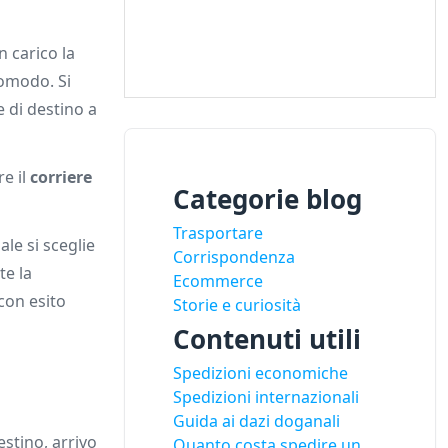
n carico la
comodo. Si
e di destino a
re il
corriere
Categorie blog
Trasportare
ale si sceglie
Corrispondenza
te la
Ecommerce
con esito
Storie e curiosità
Contenuti utili
Spedizioni economiche
Spedizioni internazionali
Guida ai dazi doganali
estino, arrivo
Quanto costa spedire un