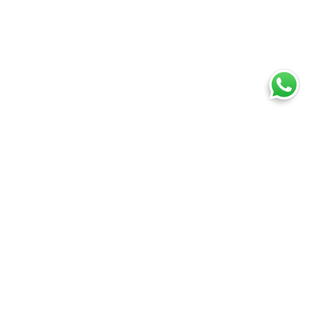
i
Assistenza
ondizioni
Assistenza clienti
ecesso
Whatsapp
cy
Domande frequenti
cy
Registrati
ne vettoriale