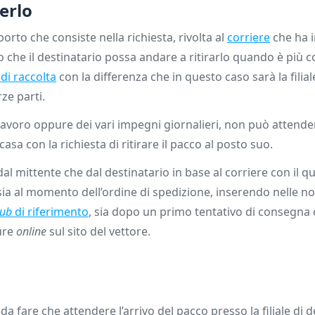
erlo
orto che consiste nella richiesta, rivolta al
corriere
che ha i
 che il destinatario possa andare a ritirarlo quando è più 
di raccolta
con la differenza che in questo caso sarà la filial
rze parti.
 lavoro oppure dei vari impegni giornalieri, non può attende
sa con la richiesta di ritirare il pacco al posto suo.
al mittente che dal destinatario in base al corriere con il qu
 sia al momento dell’ordine di spedizione, inserendo nelle no
hub
di riferimento
, sia dopo un primo tentativo di consegna 
pure
online
sul sito del vettore.
a fare che attendere l’arrivo del pacco presso la filiale di d