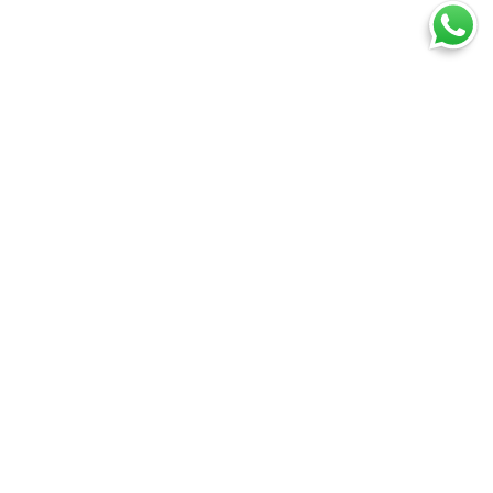
Ti trovi in:
SpedireSubito
Blog
Sono un privato posso prenotare una spedizione online?
Cosa puoi spedire
Spedire un pacco
Spedire una busta
Spedire un pallet
Spedire vino