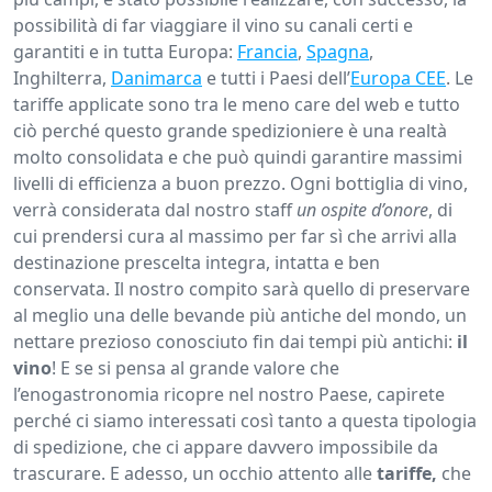
possibilità di far viaggiare il vino su canali certi e
garantiti e in tutta Europa:
Francia
,
Spagna
,
Inghilterra,
Danimarca
e tutti i Paesi dell’
Europa CEE
. Le
tariffe applicate sono tra le meno care del web e tutto
ciò perché questo grande spedizioniere è una realtà
molto consolidata e che può quindi garantire massimi
livelli di efficienza a buon prezzo. Ogni bottiglia di vino,
verrà considerata dal nostro staff
un ospite d’onore
, di
cui prendersi cura al massimo per far sì che arrivi alla
destinazione prescelta integra, intatta e ben
conservata. Il nostro compito sarà quello di preservare
al meglio una delle bevande più antiche del mondo, un
nettare prezioso conosciuto fin dai tempi più antichi:
il
vino
! E se si pensa al grande valore che
l’enogastronomia ricopre nel nostro Paese, capirete
perché ci siamo interessati così tanto a questa tipologia
di spedizione, che ci appare davvero impossibile da
trascurare. E adesso, un occhio attento alle
tariffe,
che