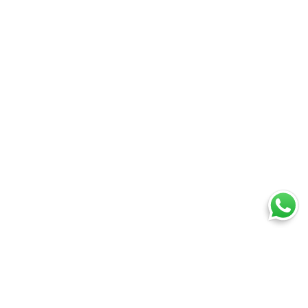
Ti trovi in:
SpedireSubito
Blog
Spedizioni voluminose