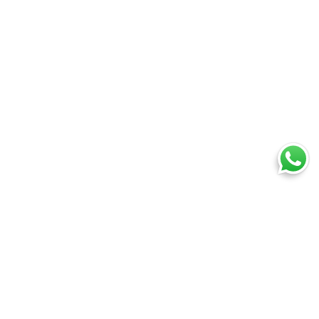
Ti trovi in:
SpedireSubito
Blog
Trasloco con corriere espresso