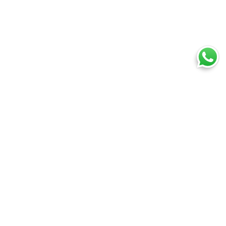
Ti trovi in:
SpedireSubito
Blog
Spedire un pacco all'estero
Cosa puoi spedire
Spedire un pacco
Spedire una busta