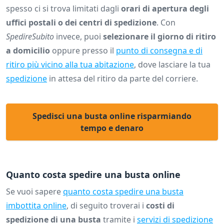
spesso ci si trova limitati dagli
orari di apertura degli
uffici postali o dei centri di spedizione
. Con
SpedireSubito
invece, puoi
selezionare il giorno di ritiro
a domicilio
oppure presso il
punto di consegna e di
ritiro più vicino alla tua abitazione
, dove lasciare la tua
spedizione
in attesa del ritiro da parte del corriere.
Spedisci una busta online risparmiando
tempo e denaro
Quanto costa spedire una busta online
Se vuoi sapere
quanto costa spedire una busta
imbottita online
, di seguito troverai i
costi di
spedizione di una busta
tramite i
servizi di spedizione