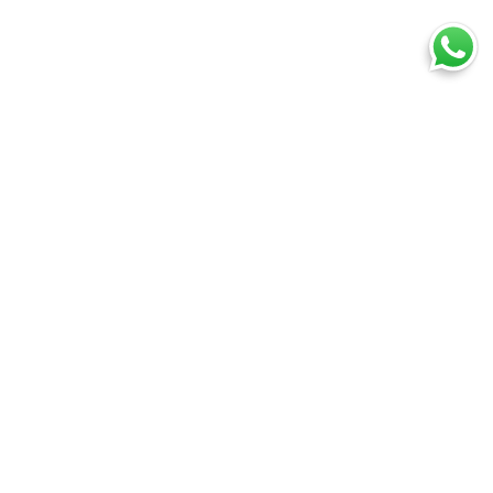
Ti trovi in:
SpedireSubito
Blog
Spedire una busta online: vantaggi, procedure e costi
Cosa puoi spedire
Spedire un pacco
Spedire una busta
Spedire un pallet