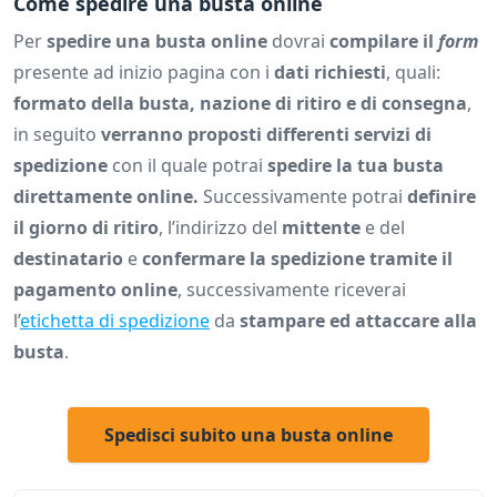
Come spedire una busta online
Per
spedire una busta online
dovrai
compilare il
form
presente ad inizio pagina con i
dati richiesti
, quali:
formato della busta, nazione di ritiro e di consegna
,
in seguito
verranno proposti differenti servizi di
spedizione
con il quale potrai
spedire la tua busta
direttamente online.
Successivamente potrai
definire
il giorno di ritiro
, l’indirizzo del
mittente
e del
destinatario
e
confermare la spedizione tramite il
pagamento online
, successivamente riceverai
l’
etichetta di spedizione
da
stampare ed attaccare alla
busta
.
Spedisci subito una busta online