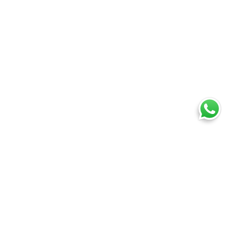
Ti trovi in:
SpedireSubito
Blog
Tracciamento ordini: cos’è, come funziona e come
monitorare una spedizione