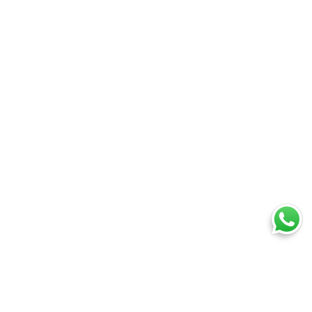
Ti trovi in:
SpedireSubito
Blog