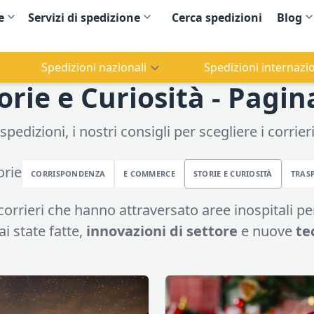
e
Servizi di spedizione
Cerca spedizioni
Blog
Spedizioni nazionali
Spedizioni internazio
orie e Curiosità - Pagin
pedizioni, i nostri consigli per scegliere i corrieri,
orie
CORRISPONDENZA
E COMMERCE
STORIE E CURIOSITÀ
TRAS
corrieri che hanno attraversato aree inospitali p
i state fatte,
innovazioni di settore
e nuove
te