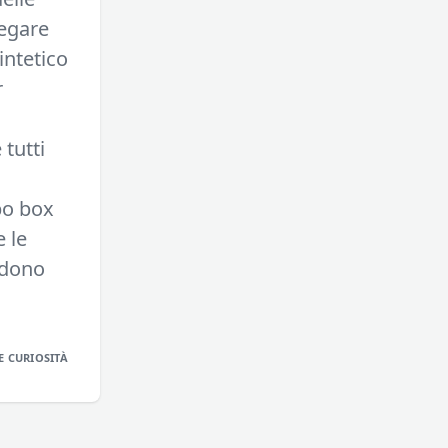
iegare
intetico
r
 tutti
po box
 le
edono
E CURIOSITÀ