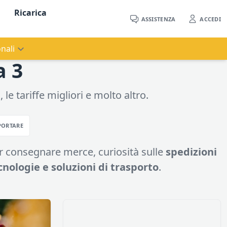
Ricarica
ASSISTENZA
ACCEDI
nali
a 3
 le tariffe migliori e molto altro.
PORTARE
er consegnare merce, curiosità sulle
spedizioni
cnologie e soluzioni di trasporto
.