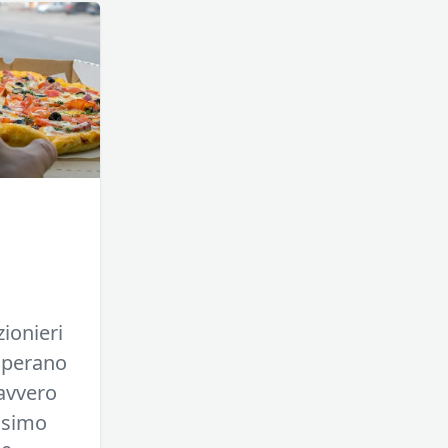
zionieri
 operano
davvero
ssimo