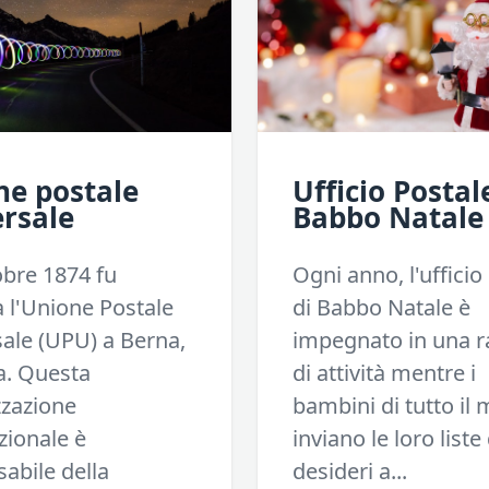
ne postale
Ufficio Postal
rsale
Babbo Natale
tobre 1874 fu
Ogni anno, l'ufficio
 l'Unione Postale
di Babbo Natale è
ale (UPU) a Berna,
impegnato in una ra
a. Questa
di attività mentre i
zzazione
bambini di tutto il
zionale è
inviano le loro liste
abile della
desideri a...