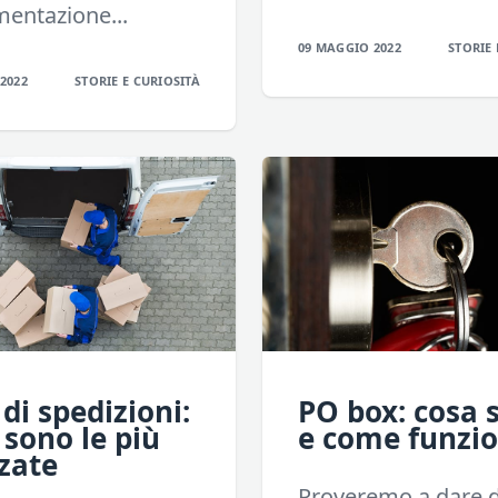
entazione...
09 MAGGIO 2022
STORIE 
2022
STORIE E CURIOSITÀ
 di spedizioni:
PO box: cosa 
 sono le più
e come funzi
zzate
Proveremo a dare d