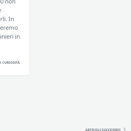
00 non
e
li. In
rleremo
nieri in
E CURIOSITÀ
ARTICOLI
SUCCESSIVI