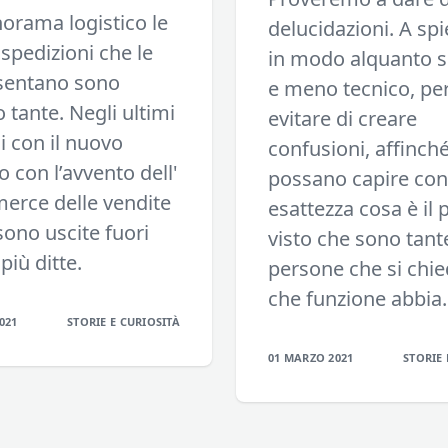
orama logistico le
delucidazioni. A sp
 spedizioni che le
in modo alquanto s
sentano sono
e meno tecnico, pe
 tante. Negli ultimi
evitare di creare
i con il nuovo
confusioni, affinché
 con l’avvento dell'
possano capire con
erce delle vendite
esattezza cosa è il 
sono uscite fuori
visto che sono tante
più ditte.
persone che si chi
che funzione abbia.
021
STORIE E CURIOSITÀ
01 MARZO 2021
STORIE 