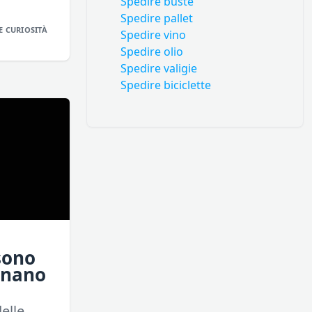
Spedire buste
Spedire pallet
E CURIOSITÀ
Spedire vino
Spedire olio
Spedire valigie
Spedire biciclette
sono
onano
elle