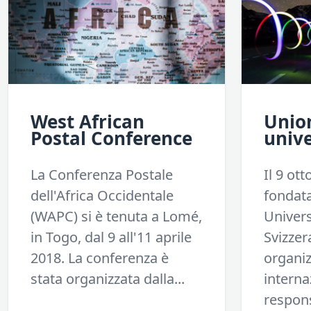
West African
Unio
Postal Conference
unive
La Conferenza Postale
Il 9 ot
dell'Africa Occidentale
fondata
(WAPC) si è tenuta a Lomé,
Univers
in Togo, dal 9 all'11 aprile
Svizzer
2018. La conferenza è
organi
stata organizzata dalla...
interna
respons