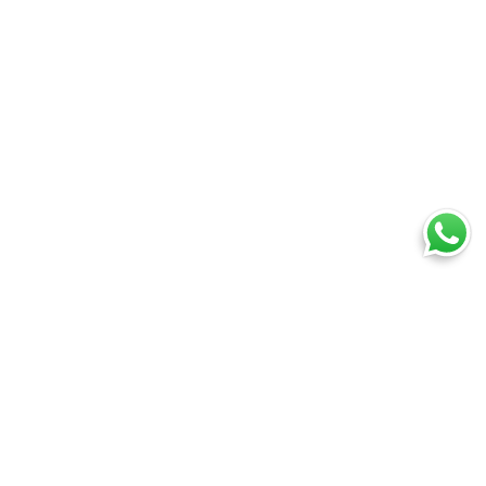
Ti trovi in:
SpedireSubito
Blog
Ufficio Postale di Babbo Natale
Cosa puoi spedire