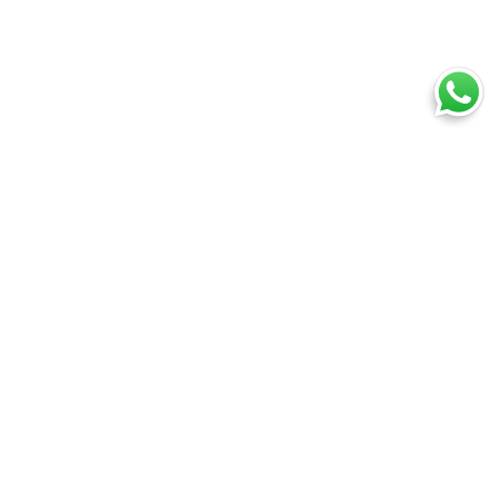
Ti trovi in:
SpedireSubito
Blog
Etsy spedizione: come farla
Cosa puoi spedire
Spedire un pacco
Spedire una busta