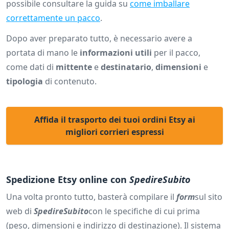
possibile consultare la guida su
come imballare
correttamente un pacco
.
Dopo aver preparato tutto, è necessario avere a
portata di mano le
informazioni utili
per il pacco,
come dati di
mittente
e
destinatario
,
dimensioni
e
tipologia
di contenuto.
Affida il trasporto dei tuoi ordini Etsy ai
migliori corrieri espressi
Spedizione Etsy online con
SpedireSubito
Una volta pronto tutto, basterà compilare il
form
sul sito
web di
SpedireSubito
con le specifiche di cui prima
(peso, dimensioni e indirizzo di destinazione). Il sistema