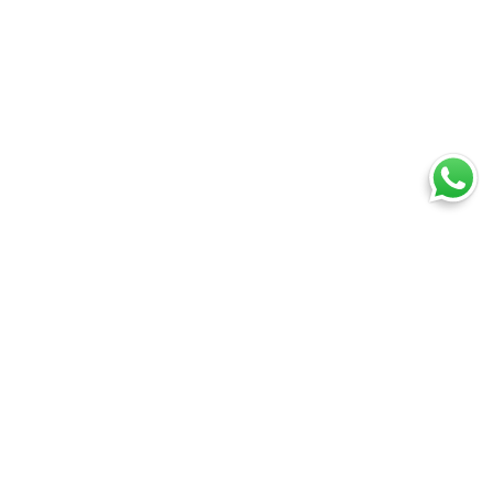
Ti trovi in:
SpedireSubito
Blog
Metro: storia, utilizzo e dove comprarlo
Cosa puoi spedire
Spedire un pacco