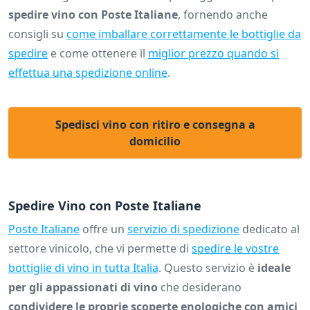
spedire vino con Poste Italiane
, fornendo anche
consigli su
come imballare correttamente le bottiglie da
spedire
e come ottenere il
miglior prezzo quando si
effettua una spedizione online
.
Spedisci vino con ritiro e consegna a
domicilio
Spedire Vino con Poste Italiane
Poste Italiane
offre un
servizio di spedizione
dedicato al
settore vinicolo, che vi permette di
spedire le vostre
bottiglie di vino in tutta Italia
. Questo servizio è
ideale
per gli appassionati di vino
che desiderano
condividere le proprie scoperte enologiche con amici