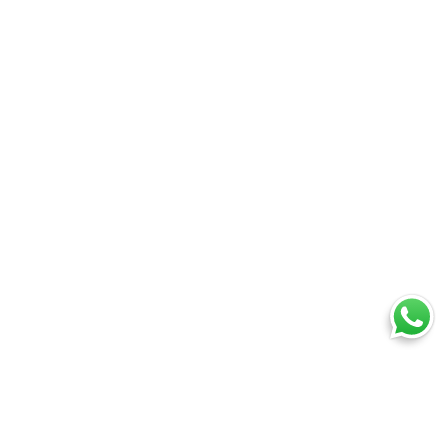
Ti trovi in:
SpedireSubito
Blog