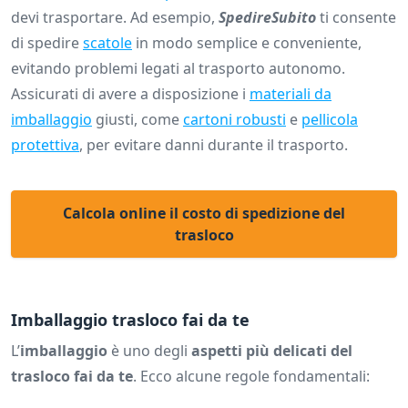
devi trasportare. Ad esempio,
SpedireSubito
ti consente
di spedire
scatole
in modo semplice e conveniente,
evitando problemi legati al trasporto autonomo.
Assicurati di avere a disposizione i
materiali da
imballaggio
giusti, come
cartoni robusti
e
pellicola
protettiva
, per evitare danni durante il trasporto.
Calcola online il costo di spedizione del
trasloco
Imballaggio trasloco fai da te
L’
imballaggio
è uno degli
aspetti più delicati del
trasloco fai da te
. Ecco alcune regole fondamentali: