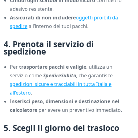
Chiudi ogni scatola in modo sicuro
con nastro
adesivo resistente.
Assicurati di non includere
oggetti proibiti da
spedire
all’interno dei tuoi pacchi.
4. Prenota il servizio di
spedizione
Per
trasportare pacchi e valigie
, utilizza un
servizio come
SpedireSubito
, che garantisce
spedizioni sicure e tracciabili in tutta Italia e
all’estero
.
I
nserisci peso, dimensioni e destinazione nel
calcolatore
per avere un preventivo immediato.
5. Scegli il giorno del trasloco