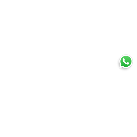
Ti trovi in:
SpedireSubito
Blog
Trasloco fai da te: la guida definitiva per risparmiare tempo
e denaro