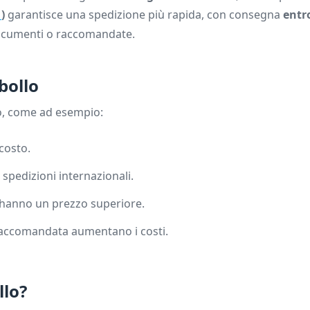
1
)
garantisce una spedizione più rapida, con consegna
entr
 documenti o raccomandate.
bollo
lo, come ad esempio:
 costo.
e spedizioni internazionali.
1 hanno un prezzo superiore.
 raccomandata aumentano i costi.
llo?