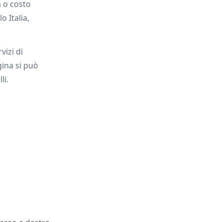
a o costo
o Italia,
rvizi di
gina si può
li.