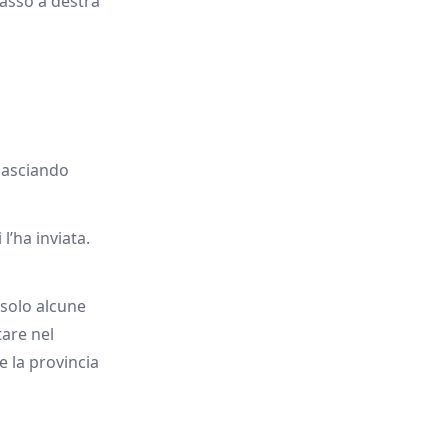
basso a destra
 lasciando
l’ha inviata.
 solo alcune
tare nel
e la provincia