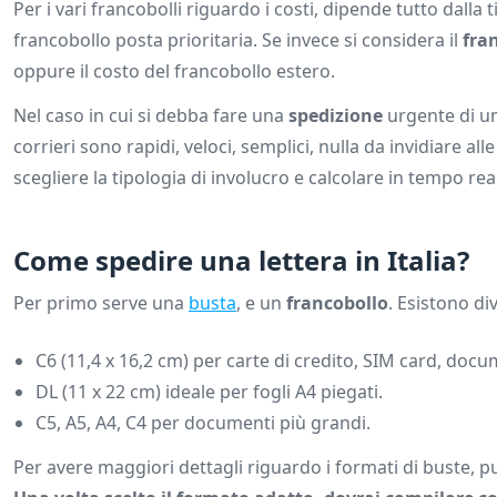
Per i vari francobolli riguardo i costi, dipende tutto dalla
francobollo posta prioritaria. Se invece si considera il
fran
oppure il costo del francobollo estero.
Nel caso in cui si debba fare una
spedizione
urgente di una
corrieri sono rapidi, veloci, semplici, nulla da invidiare al
scegliere la tipologia di involucro e calcolare in tempo reale
Come spedire una lettera in Italia?
Per primo serve una
busta
, e un
francobollo
. Esistono di
C6 (11,4 x 16,2 cm) per carte di credito, SIM card, docum
DL (11 x 22 cm) ideale per fogli A4 piegati.
C5, A5, A4, C4 per documenti più grandi.
Per avere maggiori dettagli riguardo i formati di buste, 