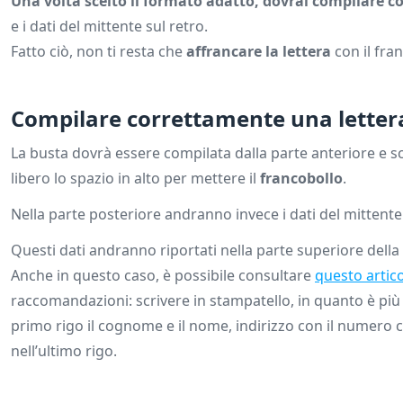
Una volta scelto il formato adatto, dovrai compilare c
e i dati del mittente sul retro.
Fatto ciò, non ti resta che
affrancare la lettera
con il fra
Compilare correttamente una lettera,
La busta dovrà essere compilata dalla parte anteriore e scr
libero lo spazio in alto per mettere il
francobollo
.
Nella parte posteriore andranno invece i dati del mittente "
Questi dati andranno riportati nella parte superiore della 
Anche in questo caso, è possibile consultare
questo artic
raccomandazioni: scrivere in stampatello, in quanto è più 
primo rigo il cognome e il nome, indirizzo con il numero ci
nell’ultimo rigo.