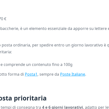
70 €
e tabaccherie, è un elemento essenziale da apporre su lettere
to posta ordinaria, per spedire entro un giorno lavorativo è 
itaria:
€, e comprende un contenuto fino a 100g
 sotto forma di
Posta1
, sempre da
Poste Italiane
.
osta prioritaria
 tempi di consegna tra
4 e 6 giorni lavorativi
, adatto per l