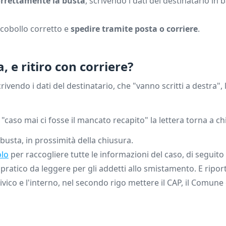
orrettamente la busta
, scrivendo i dati del destinatario in 
ncobollo corretto e
spedire tramite posta o corriere
.
 e ritiro con corriere?
ivendo i dati del destinatario, che "vanno scritti a destra",
caso mai ci fosse il mancato recapito" la lettera torna a chi 
busta, in prossimità della chiusura.
olo
per raccogliere tutte le informazioni del caso, di seguito
pratico da leggere per gli addetti allo smistamento. E ripor
vico e l'interno, nel secondo rigo mettere il CAP, il Comune 