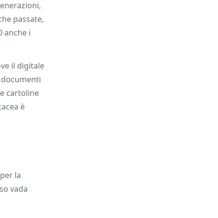
generazioni,
che passate,
0 anche i
e il digitale
ei documenti
le cartoline
tacea è
 per la
aso vada