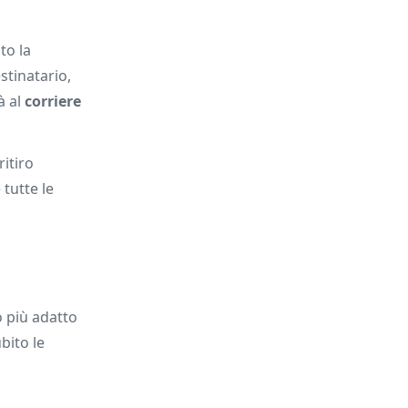
to la
stinatario,
à al
corriere
ritiro
 tutte le
io più adatto
bito le