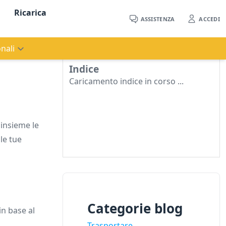
Ricarica
ASSISTENZA
ACCEDI
nali
Indice
Caricamento indice in corso ...
insieme le
lle tue
Categorie blog
in base al
Trasportare