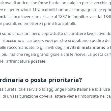
cosa di antico, che forse ha del nostalgico per le vecchie 
ve di generazioni. I francobolli hanno accompagnato le epo
nti.
La loro invenzione risale al 1837 in Inghilterra e dal 184
mi postali, ed emettere i primi francobolli.
ci sono situazioni però soprattutto di carattere lavorativo dov
i rifacciamo al cartaceo; vuoi perchè si debbano spedire d
elle raccomandate, o gli inviti degli
inviti di matrimonio
o 
più, ma che regala grandi gioie a chi le riceve. La posta car
é l'affrancatura
postale
.
rdinaria o posta prioritaria?
 assicurata, tale servizio lo aggiunge Poste Italiane e lo si usa
tasi di un’assicurazione dove la lettera viene rimborsata nel c