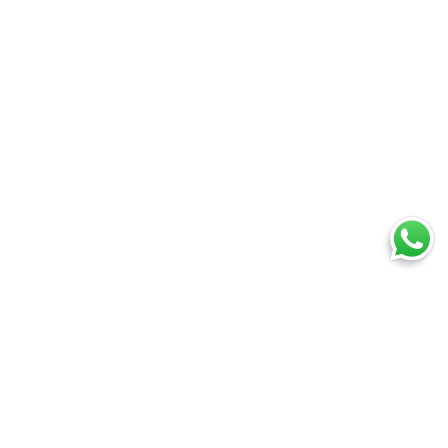
Ti trovi in:
SpedireSubito
Blog
Come spedire un pacco alimentare a Londra