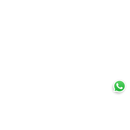
Ti trovi in:
SpedireSubito
Blog
Chi è il mittente