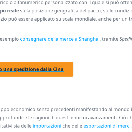
ico o alfanumerico personalizzato con il quale si può otten
po reale
sulla posizione geografica del pacco, sulle condizi
izio può essere applicato su scala mondiale, anche per un t
 esempio
consegnare della merce a Shanghai
, tramite
Spedi
o una spedizione dalla Cina
viluppo economico senza precedenti manifestando al mondo i
approfondire le ragioni di questi enormi avanzamenti. Ciò ch
tativi sia delle
importazioni
che delle
esportazioni di merci