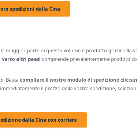
 ora spedizioni dalla Cina
 la maggior parte di questo volume è prodotto grazie alla v
 verso altri paesi
comprende prevalentemente prodotti c
to
. Basta
compilare il nostro modulo di spedizione cliccan
re immediatamente il prezzo della vostra spedizione, seleziona
dizione dalla Cina con corriere