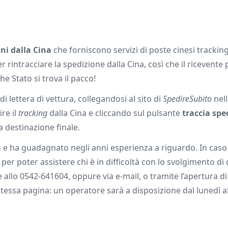
ni dalla Cina
che forniscono servizi di poste cinesi tracking
r rintracciare la spedizione dalla Cina, così che il ricevente
e Stato si trova il pacco!
i lettera di vettura, collegandosi al sito di
SpedireSubito
nell
re il
tracking
dalla Cina e cliccando sul pulsante
traccia spe
a destinazione finale.
a
e ha guadagnato negli anni esperienza a riguardo. In caso 
er poter assistere chi è in difficoltà con lo svolgimento di
 allo 0542-641604, oppure via e-mail, o tramite l’apertura d
a stessa pagina: un operatore sarà a disposizione dal lunedì a