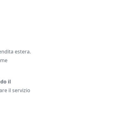
endita estera.
ome
do il
re il servizio