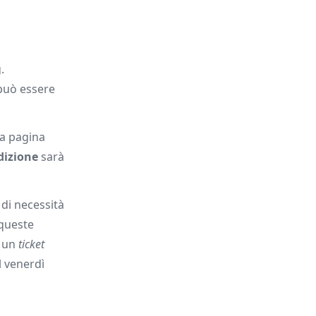
.
 può essere
a pagina
dizione
sarà
di necessità
 queste
i un
ticket
l venerdì