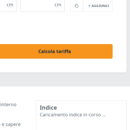
cm
cm
AGGIUNGI
Copia
Calcola tariffa
’interno
Indice
Caricamento indice in corso ...
o e sapere