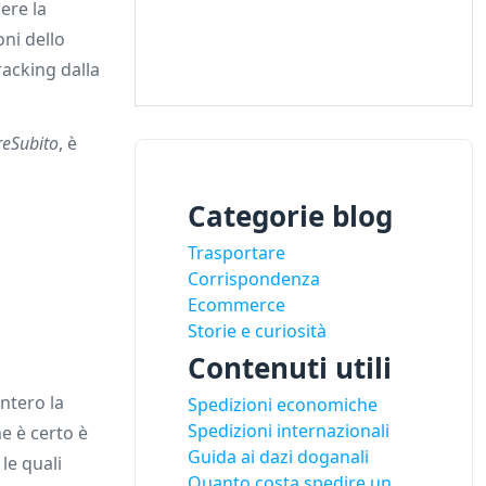
ere la
oni dello
racking dalla
reSubito
, è
Categorie blog
Trasportare
Corrispondenza
Ecommerce
Storie e curiosità
Contenuti utili
ntero la
Spedizioni economiche
Spedizioni internazionali
e è certo è
Guida ai dazi doganali
, le quali
Quanto costa spedire un