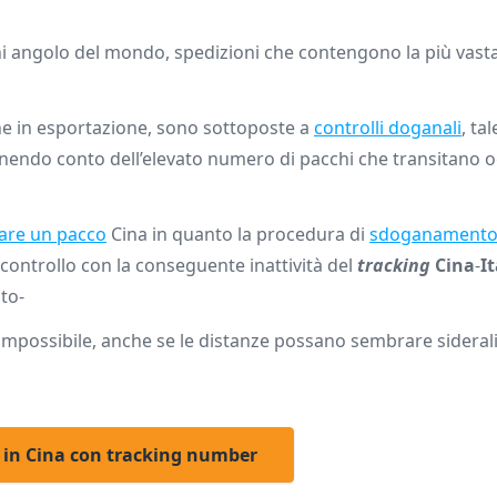
 angolo del mondo, spedizioni che contengono la più vas
e in esportazione, sono sottoposte a
controlli doganali
, ta
nendo conto dell’elevato numero di pacchi che transitano 
iare un pacco
Cina in quanto la procedura di
sdoganament
l controllo con la conseguente inattività del
tracking
Cina
-
It
ito-
mpossibile, anche se le distanze possano sembrare siderali
o in Cina con tracking number