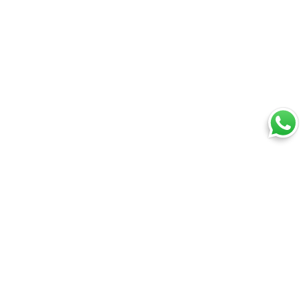
Ti trovi in:
SpedireSubito
Blog
Pacco in arrivo
Cosa puoi spedire