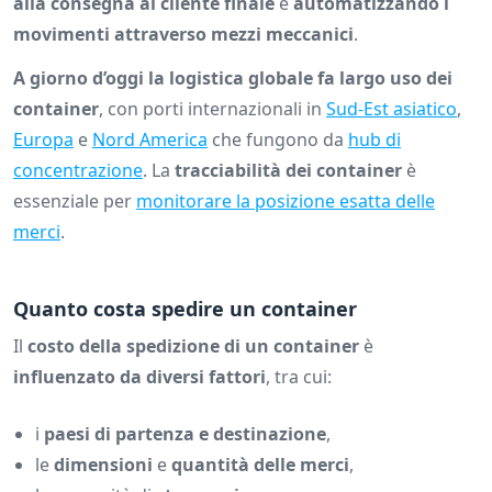
alla consegna al cliente finale
e
automatizzando i
movimenti attraverso mezzi meccanici
.
A giorno d’oggi la logistica globale fa largo uso dei
container
, con porti internazionali in
Sud-Est asiatico
,
Europa
e
Nord America
che fungono da
hub di
concentrazione
. La
tracciabilità dei container
è
essenziale per
monitorare la posizione esatta delle
merci
.
Quanto costa spedire un container
Il
costo della spedizione di un container
è
influenzato da diversi fattori
, tra cui:
i
paesi di partenza e destinazione
,
le
dimensioni
e
quantità delle merci
,