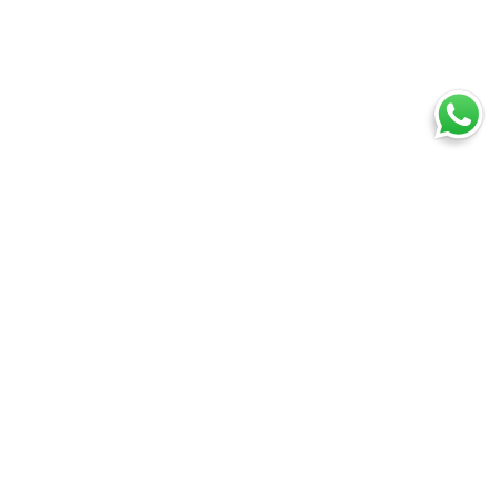
Ti trovi in:
SpedireSubito
Blog
Spedire un container
Cosa puoi spedire
Spedire un pacco
Spedire una busta